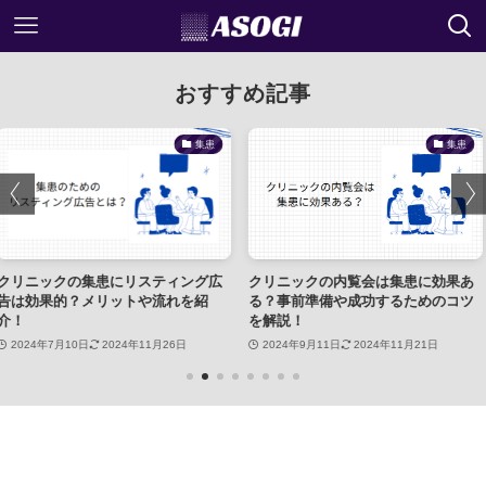
おすすめ記事
集患
集患
集患にリスティング広
クリニックの内覧会は集患に効果あ
クリニック
メリットや流れを紹
る？事前準備や成功するためのコツ
算相場とは
を解説！
介！
2024年11月26日
2024年9月11日
2024年11月21日
2024年7月2