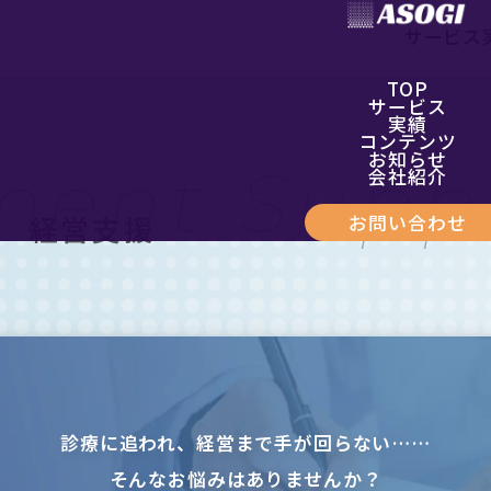
サービス
TOP
サービス
実績
コンテンツ
お知らせ
ment
Supp
会社紹介
経営支援
お問い合わせ
診療に追われ、経営まで手が回らない……
そんなお悩みはありませんか？