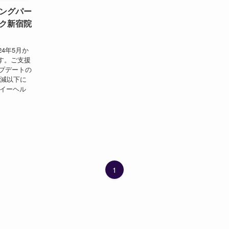
ングパー
ク新宿院
4年5月か
す。ご支援
ップデートの
半減以下に
 イーヘル
1