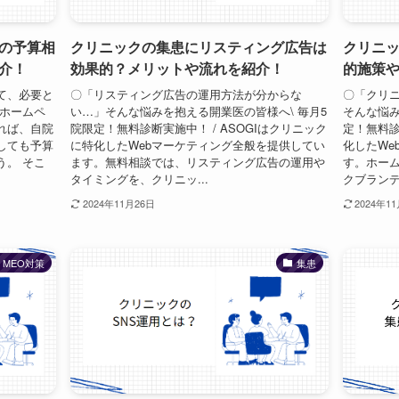
の予算相
クリニックの集患にリスティング広告は
クリニ
介！
効果的？メリットや流れを紹介！
的施策
て、必要と
〇「リスティング広告の運用方法が分からな
〇「クリニ
、ホームペ
い…」そんな悩みを抱える開業医の皆様へ\ 毎月5
そんな悩み
れば、自院
院限定！無料診断実施中！ / ASOGIはクリニック
定！無料診
しても予算
に特化したWebマーケティング全般を提供してい
化したWe
う。 そこ
ます。無料相談では、リスティング広告の運用や
す。ホー
タイミングを、クリニッ...
クブランデ
2024年11月26日
2024年1
MEO対策
集患