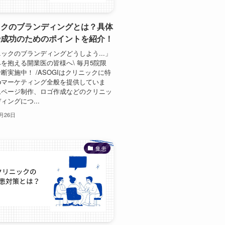
ックのブランディングとは？具体
や成功のためのポイントを紹介！
ックのブランディングどうしよう...」
を抱える開業医の皆様へ\ 毎月5院限
断実施中！ /ASOGIはクリニックに特
bマーケティング全般を提供していま
ムページ制作、ロゴ作成などのクリニッ
ィングにつ...
1月26日
集患