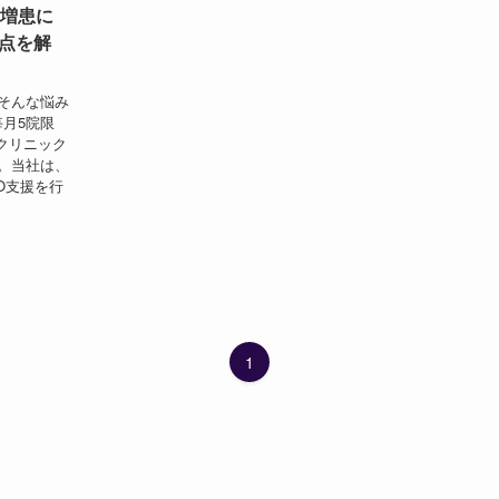
・増患に
点を解
そんな悩み
毎月5院限
はクリニック
。当社は、
O支援を行
1