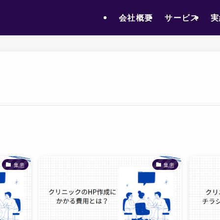
会社概要
サービス
実
集患
集患