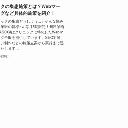
クの集患施策とは？Webマー
ングなど具体的施策を紹介！
ックの集患どうしよう...」そんな悩み
業医の皆様へ\ 毎月5院限定！無料診断
/ASOGIはクリニックに特化したWebマ
グ全般を提供しています。SEO対策、
ージ制作などの施策立案から実行まで迅
たします...
1月26日