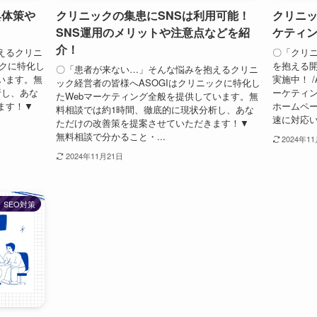
具体策や
クリニックの集患にSNSは利用可能！
クリニッ
SNS運用のメリットや注意点などを紹
ケティ
介！
えるクリニ
〇「クリニ
ックに特化し
を抱える開
〇「患者が来ない…」そんな悩みを抱えるクリニ
います。無
実施中！ 
ック経営者の皆様へASOGIはクリニックに特化し
析し、あな
ーケティン
たWebマーケティング全般を提供しています。無
ます！▼
ホームペ
料相談では約1時間、徹底的に現状分析し、あな
速に対応い
ただけの改善策を提案させていただきます！▼
無料相談で分かること・...
2024年1
2024年11月21日
SEO対策