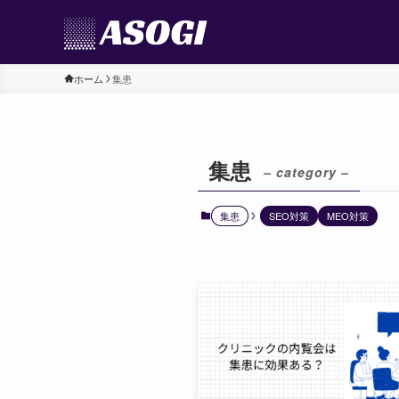
ホーム
集患
集患
– category –
集患
SEO対策
MEO対策