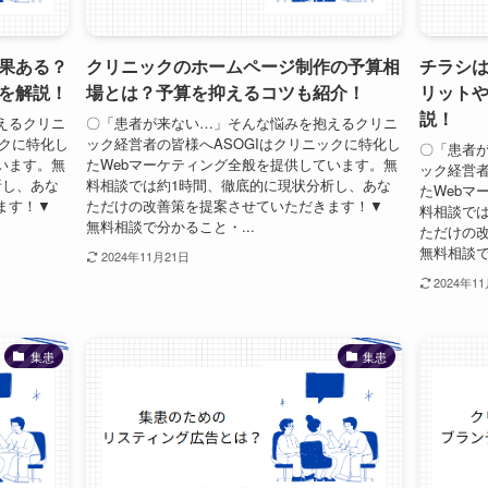
果ある？
クリニックのホームページ制作の予算相
チラシ
を解説！
場とは？予算を抑えるコツも紹介！
リット
説！
えるクリニ
〇「患者が来ない…」そんな悩みを抱えるクリニ
ックに特化し
ック経営者の皆様へASOGIはクリニックに特化し
〇「患者
います。無
たWebマーケティング全般を提供しています。無
ック経営者
析し、あな
料相談では約1時間、徹底的に現状分析し、あな
たWebマ
ます！▼
ただけの改善策を提案させていただきます！▼
料相談で
無料相談で分かること・...
ただけの
無料相談で
2024年11月21日
2024年1
集患
集患