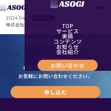
お知らせ
2024.04.02
株式会社ASOGI 創業しました
TOP
サービス
実績
初回相談無料！
コンテンツ
お知らせ
会社紹介
最短1時間以内に
お問い合わせ
代表 習田よりご返信します。
お気軽にお問い合わせください。
申し込む